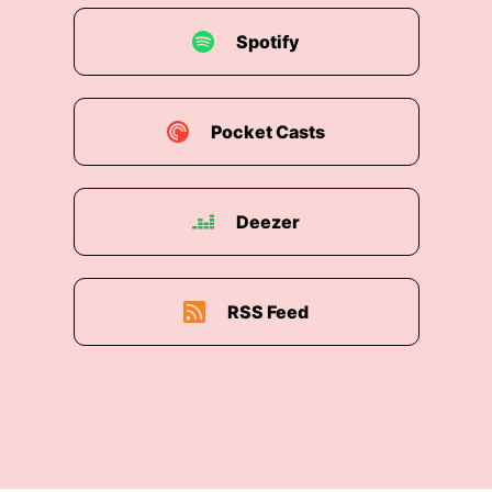
00:01:51: Ja
Spotify
00:01:52: Okay
00:01:52: los gehts.
Pocket Casts
00:01:54: Dann erzähl wo gehen wir
Monsterjagen?
Deezer
00:01:57: Also es geht um einen Knork.
00:02:00: Das ist so ein magisches Wesen.
RSS Feed
00:02:01: alle in der Welt sind magisch und es is.
00:02:07: Es gibt so Monsterleggers, da müssen
Teams die jeweils aus drei Leuten oder eher
magischen Wesen bestehen.
00:02:15: Die müssen dagegen eine Rande