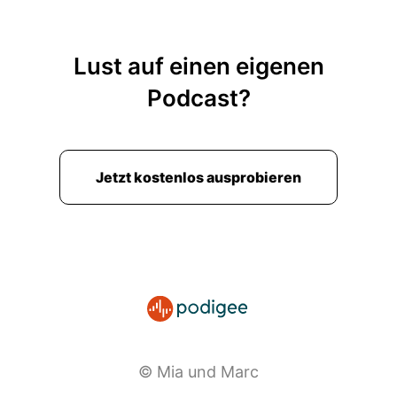
treten und Monster besiegen.
00:02:20: Und jetzt gibt es einen Heldentest.
Lust auf einen eigenen
00:02:22: und welches Team Gewinde also der
Podcast?
erste Platz ist Der wird ein echtes Monsterjäger-
Team.
00:02:32: Kit, das besteht aus einer Mehrhexe
Jetzt kostenlos ausprobieren
die nur Sandburgen zaubern kann.
00:02:36: Und zwar Sandy und einem veganen
Vampir!
00:02:40: Das ist unfassbar lustig.
00:02:43: dass sie die nur sandburgen
erzaubern können was die Sandy heißt.
© Mia und Marc
00:02:48: Warum?