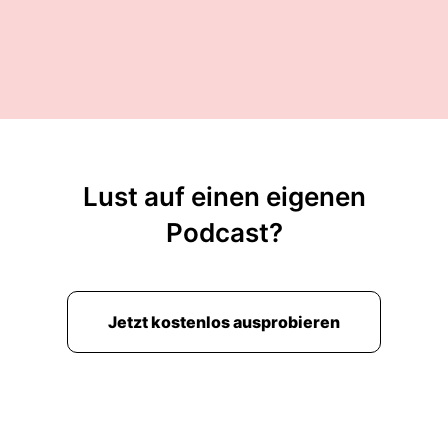
vier Bände.
00:02:02: ich glaube drei hast du schon gelesen.
00:02:05: da gibt es auch einen Weihnachtsband
und das hat ihr immer richtig, wirklich gut
gefallen so von Anfang bis Ende eigentlich, die
fandest du richtig toll.
Lust auf einen eigenen
00:02:12: Und jetzt gibt es ein neues Buch und
Podcast?
wohl auch eine neue Buchreihe von ihr nämlich
Ave Lora Avalora erscheint im Baumhausverlag
und die Mia hat eine richtig, richtig tolle
Bloggerbox zugeschickt bekommen.
Jetzt kostenlos ausprobieren
00:02:28: Was war denn da alles drin?
00:02:29: Da war das Buch drin natürlich!
00:02:30: Da war so Moose doch drinnen mit E-