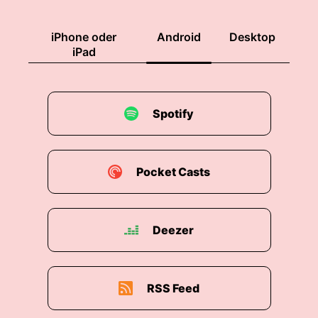
00:01:39: da gibt's jetzt schon drei bände zwei
iPhone oder
Android
Desktop
wie glitzer und einhorn.
iPad
00:01:45: staub habe ich das erstes auch
vorgestellt glaube
Spotify
00:01:48: ich.
00:01:49: da gehts auch um einhörner
Pocket Casts
00:01:53: Genau.
00:01:53: Daher kennen wir Amelie Ben schon.
Deezer
00:01:55: und die andere Reihe, zwei Weglitzer
in Einhornschnaub, dir gefällt ja auch richtig,
richtig gut!
RSS Feed
00:02:00: Da gibt's mittlerweile drei oder sogar