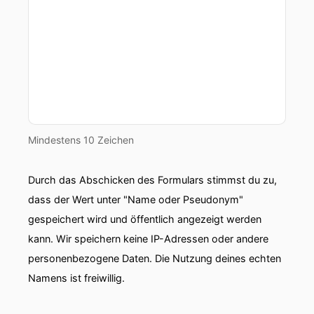
00:00:48: Das ist das englische Wort für Adler.
00:00:51: und bevor wir anfangen über das Buch
zu sprechen, Pritta Sabak hilft uns auf die
Sprünge!
00:00:56: Prita Sabak
Mindestens 10 Zeichen
00:00:57: hat
Durch das Abschicken des Formulars stimmst du zu,
00:00:57: die Rede beim deutschen Lesepreis
von mir gehalten.
dass der Wert unter "Name oder Pseudonym"
gespeichert wird und öffentlich angezeigt werden
00:01:04: Das war eine ganz, ganz wunderbare
kann. Wir speichern keine IP-Adressen oder andere
Laudatio die sie da gehalten hat.
personenbezogene Daten. Die Nutzung deines echten
00:01:08: das war aber auch ne ganz
Namens ist freiwillig.
wunderbarere Begegnung mit ihr an dem Abend
und Prittas Aback hat das ja nicht einfach nur so