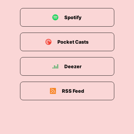
Eisbeer füllt manchmal mehr Der Elefant will
durch die Wand und noch viel, viel mehr.
Spotify
00:01:55: also Prittas aber schon echt verdammt
viele Bücher geschrieben Und heute sprechen
wir über ihr neuestes Buch.
Pocket Casts
00:02:03: Es ist ein Lesebuch und das hat uns
die Pritta freundlicherweise zugeschickt,
beziehungsweise der Mia.
Deezer
00:02:11: Ich bin sehr gespannt worum es geht
und ich würde sagen... Wir fangen an oder?
RSS Feed
00:02:14: Ja,
00:02:15: Zeit läuft!
00:02:16: Dann erzähl mal worum geht's in
Eagle