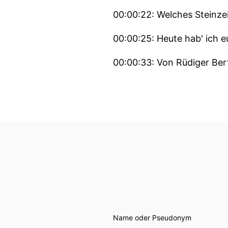
00:00:22: Welches Steinze
00:00:25: Heute hab' ich e
00:00:33: Von Rüdiger Be
00:00:38: Rüdigbertram ha
00:00:43: Das eine oder an
00:00:46: Kannst du mal s
00:00:50: Der hat Safe de
00:00:51: noch geschriebe
00:00:54: Und der hat auc
Name oder Pseudonym