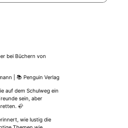
mer bei Büchern von
mann | 📚 Penguin Verlag
die auf dem Schulweg ein
reunde sein, aber
retten. 🦣
nnert, wie lustig die
chtige Themen wie