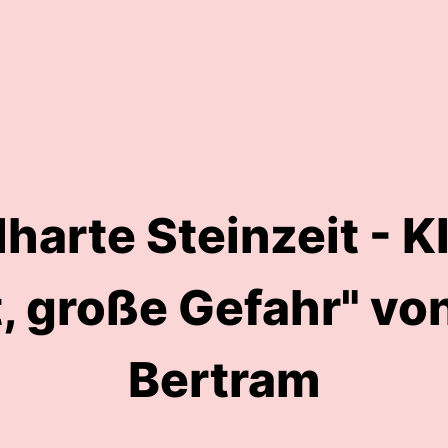
lharte Steinzeit - K
 große Gefahr" von
Bertram