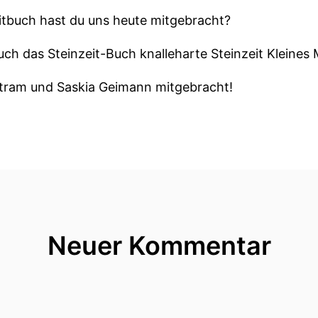
itbuch hast du uns heute mitgebracht?
uch das Steinzeit-Buch knalleharte Steinzeit Kleines
rtram und Saskia Geimann mitgebracht!
t ja schon ganz schön viele Bücher geschrieben.
dere haben wir hier auch schon vorgestellt.
o ein bisschen ... Was hatte der noch geschrieben?
n Comic
Neuer Kommentar
n.
h so eine Reihe Bookman geschrieben.