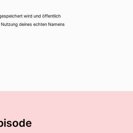
ertram-Buch gelesen hat
speichert wird und öffentlich
ie Nutzung deines echten Namens
 auch wieder von Rüdige
 so geht.
en Wolf.
pisode