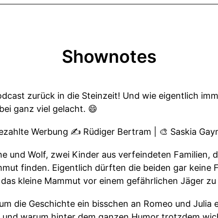
Shownotes
odcast zurück in die Steinzeit! Und wie eigentlich im
ei ganz viel gelacht. 😄
zahlte Werbung ✍️ Rüdiger Bertram | 🎨 Saskia Gay
he und Wolf, zwei Kinder aus verfeindeten Familien, 
ut finden. Eigentlich dürften die beiden gar keine F
das kleine Mammut vor einem gefährlichen Jäger zu 
m die Geschichte ein bisschen an Romeo und Julia eri
ist und warum hinter dem ganzen Humor trotzdem wi