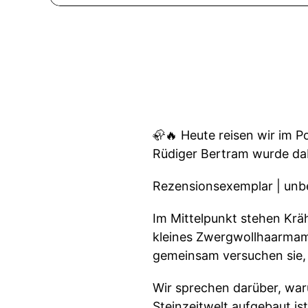
🦣🔥 Heute reisen wir im P
Rüdiger Bertram wurde dab
Rezensionsexemplar | unbe
Im Mittelpunkt stehen Krä
kleines Zwergwollhaarmamm
gemeinsam versuchen sie, 
Wir sprechen darüber, waru
Steinzeitwelt aufgebaut 